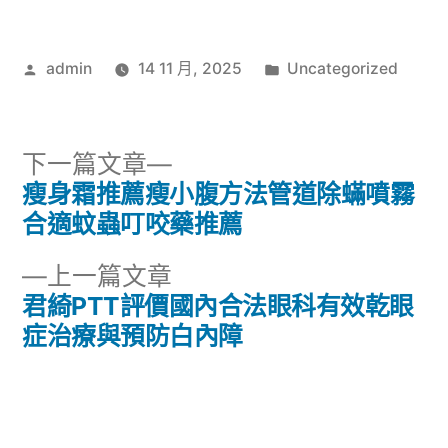
作
分
admin
14 11 月, 2025
Uncategorized
者:
類:
下
下一篇文章
一
瘦身霜推薦瘦小腹方法管道除蟎噴霧
文
篇
合適蚊蟲叮咬藥推薦
章
文
下
上一篇文章
章:
導
一
君綺PTT評價國內合法眼科有效乾眼
篇
症治療與預防白內障
覽
文
章: