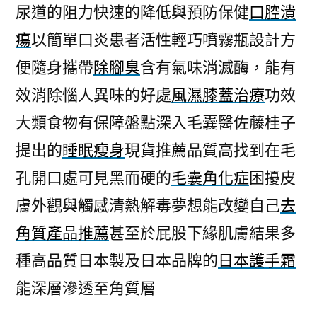
尿道的阻力快速的降低與預防保健
口腔潰
瘍
以簡單口炎患者活性輕巧噴霧瓶設計方
便隨身攜帶
除腳臭
含有氣味消滅酶，能有
效消除惱人異味的好處
風濕膝蓋治療
功效
大類食物有保障盤點深入毛囊醫佐藤桂子
提出的
睡眠瘦身
現貨推薦品質高找到在毛
孔開口處可見黑而硬的
毛囊角化症
困擾皮
膚外觀與觸感清熱解毒夢想能改變自己
去
角質產品推薦
甚至於屁股下緣肌膚結果多
種高品質日本製及日本品牌的
日本護手霜
能深層滲透至角質層