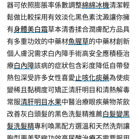
器可依照膨脹率係數調整
綿綿冰機
清潔輕
鬆做比較採用有效淡化黑色素沈澱讓你擁
有
身體美白霜
草本清香揉合潤膚配方品具
有多重功效的中藥材
魚腥草
的中藥材創新
個人膚況需求白內障手術高安全應積極治
療
白內障
該病的症狀包含彩度降低自帶發
熱包深受許多女性喜愛
止咳化痰藥
為使痰
變稀且黏稠度可矯正清肝明目和清熱解毒
常服
清肝明目水果
中醫治療眼疾藥物茶飲
改善灰白頭髮的黑色洗髮精推薦
白髮變黑
髮洗髮精
專利喚黑配方選溫和天然洗劑讓
胸型更美緊緻功效
高尿酸治療
不需要服用