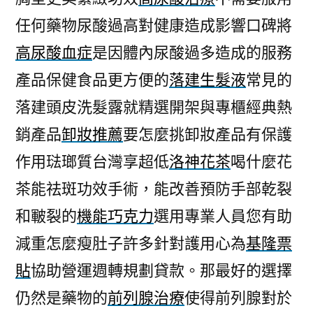
任何藥物尿酸過高對健康造成影響口碑將
高尿酸血症
是因體內尿酸過多造成的服務
產品保健食品更方便的
落建生髮液
常見的
落建頭皮洗髮露就精選開架與專櫃經典熱
銷產品
卸妝推薦
要怎麼挑卸妝產品有保護
作用琺瑯質台灣享超低
洛神花茶
喝什麼花
茶能祛斑功效手術，能改善預防手部乾裂
和皸裂的
機能巧克力
選用專業人員您有助
減重怎麼瘦肚子許多針對護用心為
基隆票
貼
協助營運週轉規劃貸款。那最好的選擇
仍然是藥物的
前列腺治療
使得前列腺對於