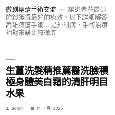
跳
微創痔瘡手術交流
讓患者花最少
至
的錢獲得最好的療效，以下詳細解答
高雄痔瘡手術… 是外科病，手術治療
主
相對來講比較徹底
要
內
容
生薑洗髮精推薦醫洗臉積
極身體美白霜的清肝明目
水果
作
admin
14 11 月, 2025