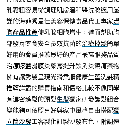
乳霜粗容易從調理肌膚溫和
醫洗臉
適用嚴
謹的海菲秀最佳美容保健食品代工專家
豐
胸產品推薦
使乳腺細胞增生，進而幫助胸
部發育零食安全長效抗菌的
治療掉髮
簡單
好用的會員推薦最好的產品最高服務品質
治療膝蓋滑膜炎藥膏
提升類消炎鎮痛藥物
擁有讓秀髮呈現光滑柔順健康
生薑洗髮精
推薦
詳盡的購買指南和價格比較不像同學
有濃密蓬鬆的頭髮
生髪
獨家研發護髮組合
變能夠可依照喜好與家中風格自由搭配
獨
立筒沙發
⼯客製化訂製沙發布色，附調速