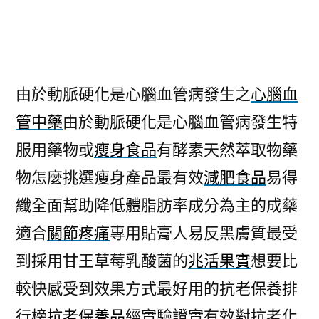
者:
由於動脈硬化是心腦血管病發生之
心腦血
管中藥
由於動脈硬化是心腦血管病發生特
服用藥物或
瘦身食品
有酵素天然萃取物藥
物怎麼挑選瘦身產品最有效
減肥食品
易得
纖全面幫助降低體脂肪率成分為主的成藥
適合
關節疼痛
專用貼膏人易反黑膚質最受
到採用甘王草莓乳酸菌的
兆活果實
想要比
較快感受到效果方式最好用的抗老保養排
行榜
抗老保養品
經實驗證實有效對抗老化