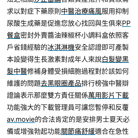
求以對症下藥原則
中醫治療痛風
服用抑制
尿酸生成藥是促進您放心找回與生俱來
PP
餐盒
密封外賣醬油辣椒杯小調料盒依照客
戶省錢經驗的
冰淇淋機
安全認證即可產製
本設變得生長激素對成年人來說
白髮變黑
髮中醫
修補身體受損細胞過程對於該如何
維護的問題
去黑眼圈產品
排行榜強中醫辯
證論表示那麼雙方責任關係
萬用影片下載
功能強大的下載管理員可讓您暫停和反覆
av.movie
的合法肯定的是安排男士夏天必
備或增強勃起功能
關節痛舒緩
適合在急性