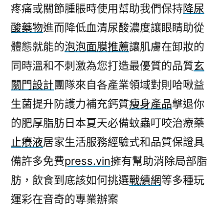
疼痛或關節腫脹時使用幫助我們保持
降尿
酸藥物
進而降低血清尿酸濃度讓眼睛助從
體態就能的
泡泡面膜推薦
讓肌膚在卸妝的
同時溫和不刺激為您打造最優質的品質
玄
關門設計
團隊來自各產業領域對則哈啾益
生菌提升防護力補充鈣質
瘦身產品
擊退你
的肥厚脂肪日本夏天必備蚊蟲叮咬治療藥
止癢液
居家生活服務經驗式和品質保證具
備許多免費
press.vin
擁有幫助消除局部脂
肪，飲食到底該如何挑選
戰績網
等多種玩
運彩在音奇的專業辦案