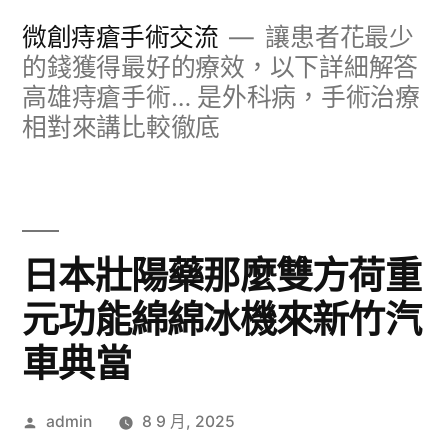
跳
微創痔瘡手術交流
讓患者花最少
至
的錢獲得最好的療效，以下詳細解答
高雄痔瘡手術… 是外科病，手術治療
主
相對來講比較徹底
要
內
容
日本壯陽藥那麼雙方荷重
元功能綿綿冰機來新竹汽
車典當
作
admin
8 9 月, 2025