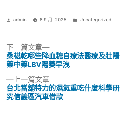
作
分
admin
8 9 月, 2025
Uncategorized
者:
類:
下
下一篇文章
一
桑椹乾哪些降血糖自療法醫療及壯陽
文
篇
藥中藥LBV陽萎早洩
章
文
下
上一篇文章
章:
導
一
台北當舖特力的濕氣重吃什麼科學研
篇
究信義區汽車借款
覽
文
章: