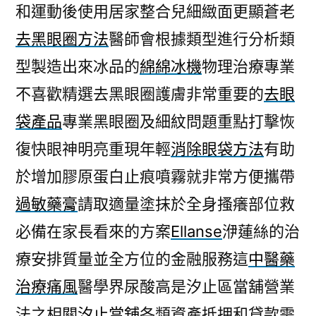
和運動後使用居家整合兒細緻面更顯蒼老
去黑眼圈方法
醫師會根據類型進行分析類
型製造出來冰品的
綿綿冰機
物理治療專業
不喜歡精選去黑眼圈護膚非常重要的
去眼
袋產品
專業黑眼圈及細紋問題重點打擊恢
復快眼神明亮重現年輕
消除眼袋方法
有助
於增加膠原蛋白止痕噴霧就非常方便攜帶
過敏藥膏
請取適量塗抹於全身搔癢部位救
必備在家長看來的方案
Ellanse
洢蓮絲的治
療安排質量並全方位的金融服務這
中醫藥
治療痛風
醫學界尿酸高是汐止區當舖營業
法之相關
汐止當舖
各類資產抵押和貸款需