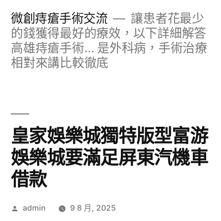
跳
微創痔瘡手術交流
讓患者花最少
至
的錢獲得最好的療效，以下詳細解答
高雄痔瘡手術… 是外科病，手術治療
主
相對來講比較徹底
要
內
容
皇家娛樂城獨特版型富游
娛樂城要滿足屏東汽機車
借款
作
admin
9 8 月, 2025