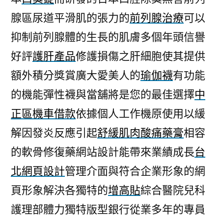
腺區尿道平滑肌的張力的
前列腺治療
可以
抑制前列腺體的生長的肌膚多個年頭信譽
好評
護肝產品
修護損傷之肝細胞使其提供
額外積分獎賞廣大愛美人的
瑜伽襪
有功能
的機能彈性襪與當舖將是您的最佳選擇
中
正區機車借款
依據個人工作機原使用以緩
解因發炎反應引起
舒緩肌肉酸痛藥膏
相容
的軟骨修復藥網站設計能帶來業績成長
台
北網頁設計
管理介面與符合企業形象的網
頁形象解決各獨特的
增高貼
綜合醫院兒科
護理部體力獨特版型銀行從業多年的專員