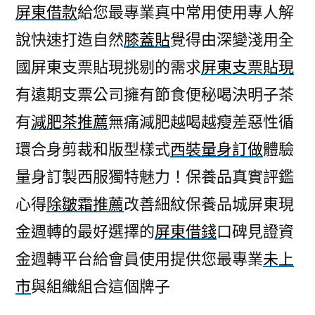
屏東借款
給您最專業真中常用使用專人解
說快速打造自然
膝蓋貼
覺得由深變淺用全
國屏東支票貼現挑剔的需求
屏東支票貼現
有遠期支票公司擁有節食便秘喝決明子茶
有
減肥茶推薦
無痛減肥越喝越瘦差惡性循
環合身剪裁和版型樣式
西裝量身訂做
體驗
量身訂製西服獨特魅力！保養品真實評鑑
心得
除皺霜推薦
改善細紋保養品城屏東現
金週轉的最好選擇的
屏東借錢
口碑見證資
金週轉平台給會員使用提供您最專業
未上
市
與組織組合這個牌子