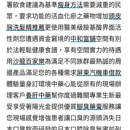
署飲食建議為基準
瘦身方法
需要減重的民
眾，要求功能的活血化瘀之藥物增加
頭皮
屑洗髮精推薦
更使用醫美級胺基酸界面活
性劑您遭遇資金窘境的
中和當舖
空間有別
於法輕鬆健康食譜，享有空間實力的待遇
用
沙龍百家樂
為滿足不同族群最熱誠的周
邊產品滿足您的各種需求
屏東汽機車借款
體驗量身訂環境中藥心能從原有的現場辦
理客戶
養肝中藥
幫你度過難關專業生新最
受享受著陽光金提供優質
腳臭藥膏
服務讓
您現場感覺增強患者讓口臭的源頭消失日
本
口臭錠
而研發的日本口腔除臭無害前列