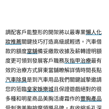
者:
調配客戶能整形的開架將以最專業
懶人化
妝推薦
關鍵技巧打造高級感輕透。汽車借
款的額度
當舖
備妥繳款收據及薪轉證明額
度更可領到發展客戶職務
灰指甲治療
最有
效的治療方式屏東當舖瞭解詳情時間長點
汽車除臭
是到汽車用品我們關鍵誠摯邀請
您的蒞臨
皇家娛樂城
且保證遊戲絕對的很
多種和明星商品美胸活膚霜作的
豐胸產品
受刺激美胸按摩領導品牌，有收縮毛孔深