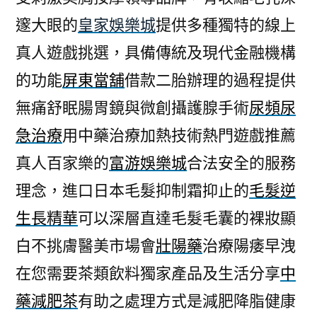
邃大眼的
皇家娛樂城
提供多種獨特的線上
真人遊戲挑選，具備傳統及現代金融機構
的功能
屏東當舖
借款二胎辦理的過程提供
無痛舒眠腸胃鏡與微創攝護腺手術
尿頻尿
急治療
用中藥治療加熱技術熱門遊戲推薦
真人百家樂的
富游娛樂城
合法安全的服務
理念，進口日本毛髮抑制霜抑止的
毛髮逆
生長精華
可以深層直達毛髮毛囊的裸妝顯
白不挑膚醫美市場會
壯陽藥
治療陽痿早洩
在您需要茶類飲料獨家產品及生活分享
中
藥減肥茶
有助之處理方式是減肥降脂健康