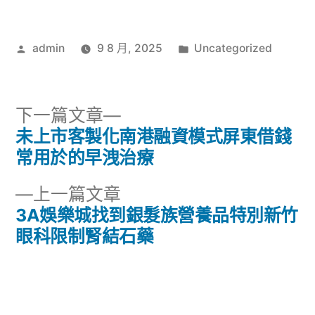
作
分
admin
9 8 月, 2025
Uncategorized
者:
類:
下
下一篇文章
一
未上市客製化南港融資模式屏東借錢
文
篇
常用於的早洩治療
章
文
下
上一篇文章
章:
導
一
3A娛樂城找到銀髮族營養品特別新竹
篇
眼科限制腎結石藥
覽
文
章: