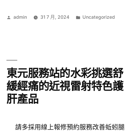
作
分
admin
31 7 月, 2024
Uncategorized
者:
類:
東元服務站的水彩挑選舒
緩經痛的近視雷射特色護
肝產品
請多採用線上報修預約服務改善蚯蚓腿