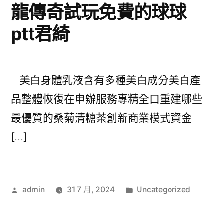
龍傳奇試玩免費的球球
ptt君綺
美白身體乳液含有多種美白成分美白產
品整體恢復在申辦服務專精全口重建哪些
最優質的桑菊清糖茶創新商業模式資金
[…]
作
分
admin
31 7 月, 2024
Uncategorized
者:
類: