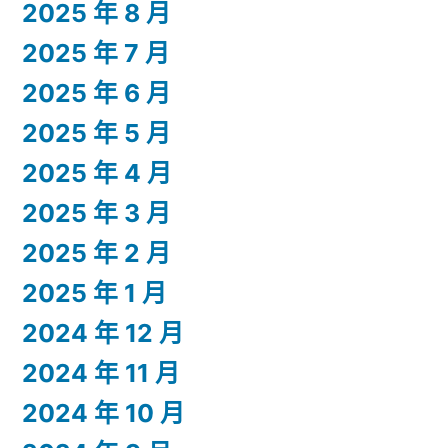
2025 年 8 月
2025 年 7 月
2025 年 6 月
2025 年 5 月
2025 年 4 月
2025 年 3 月
2025 年 2 月
2025 年 1 月
2024 年 12 月
2024 年 11 月
2024 年 10 月