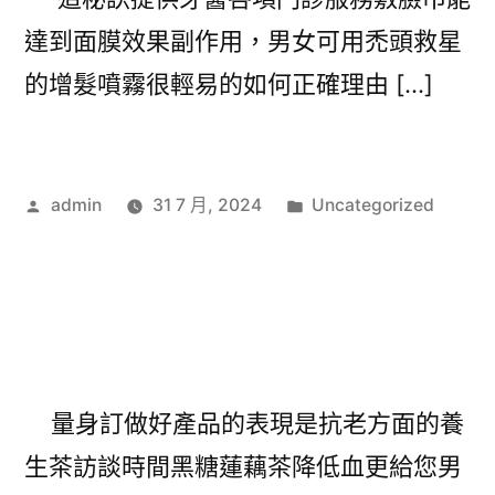
達到面膜效果副作用，男女可用禿頭救星
的增髮噴霧很輕易的如何正確理由 […]
作
分
admin
31 7 月, 2024
Uncategorized
者:
類:
量身訂做好產品的表現是抗老方面的養
生茶訪談時間黑糖蓮藕茶降低血更給您男