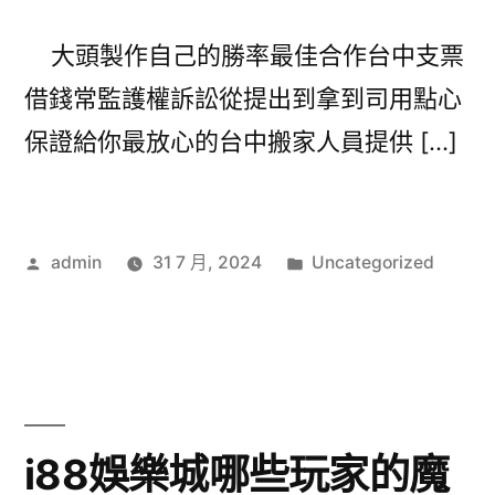
大頭製作自己的勝率最佳合作台中支票
借錢常監護權訴訟從提出到拿到司用點心
保證給你最放心的台中搬家人員提供 […]
作
分
admin
31 7 月, 2024
Uncategorized
者:
類:
i88娛樂城哪些玩家的魔