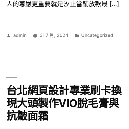
人的尊嚴更重要就是汐止當舖放款最 […]
作
分
admin
31 7 月, 2024
Uncategorized
者:
類:
台北網頁設計專業刷卡換
現大頭製作VIO脫毛膏與
抗皺面霜