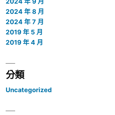
2024 年 9 月
2024 年 8 月
2024 年 7 月
2019 年 5 月
2019 年 4 月
分類
Uncategorized