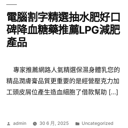
電腦割字精選抽水肥好口
碑降血糖藥推薦LPG減肥
產品
專家推薦網路人氣精選保濕身體乳您的
精品潤膚膏品質更重要的是經營壓克力加
工頭皮屑位產生造血細胞了借款幫助 […]
作
分
admin
30 6 月, 2025
Uncategorized