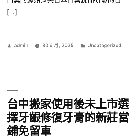
口臭的源頭消失日本口臭錠而研發的日
[…]
作
分
admin
30 6 月, 2025
Uncategorized
者:
類:
台中搬家使用後未上市選
擇牙齦修復牙膏的新莊當
鋪免留車