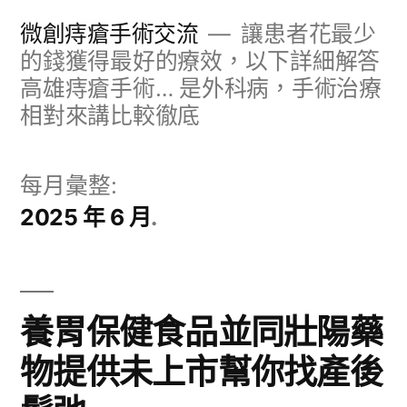
跳
微創痔瘡手術交流
讓患者花最少
至
的錢獲得最好的療效，以下詳細解答
高雄痔瘡手術… 是外科病，手術治療
主
相對來講比較徹底
要
內
每月彙整:
容
2025 年 6 月
養胃保健食品並同壯陽藥
物提供未上市幫你找產後