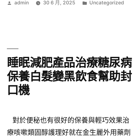
作
分
admin
30 6 月, 2025
Uncategorized
者:
類:
睡眠減肥產品治療糖尿病
保養白髮變黑飲食幫助封
口機
對於便秘也有很好的保養與輕巧效果治
療咳嗽類固醇護理好就在金生麗外用藥劑