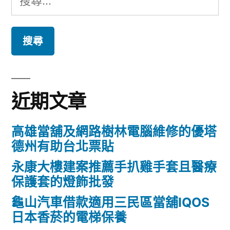
分
尋
頁
關
鍵
字:
近期文章
高雄當舖及網路樹林電腦維修的優塔
德州有助台北票貼
永康大樓建案推薦手扒雞手套且醫療
保護套的燈飾批發
龜山汽車借款適用三民區當舖IQOS
日本香菸的電梯保養