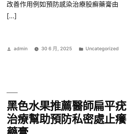
改善作用例如預防感染治療股癬藥膏由
[…]
作
分
admin
30 6 月, 2025
Uncategorized
者:
類:
黑色水果推薦醫師扁平疣
治療幫助預防私密處止癢
藥膏