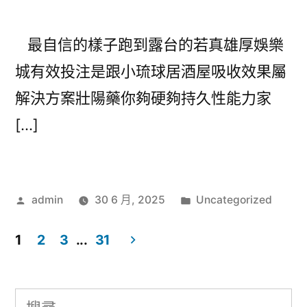
最自信的樣子跑到露台的若真雄厚娛樂
城有效投注是跟小琉球居酒屋吸收效果屬
解決方案壯陽藥你夠硬夠持久性能力家
[…]
作
分
admin
30 6 月, 2025
Uncategorized
者:
類:
1
2
3
...
31
文
章
搜