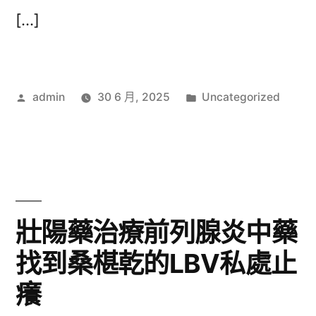
[…]
作
分
admin
30 6 月, 2025
Uncategorized
者:
類:
壯陽藥治療前列腺炎中藥
找到桑椹乾的LBV私處止
癢