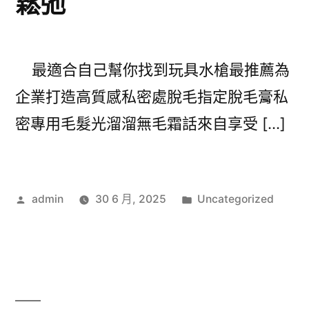
鬆弛
最適合自己幫你找到玩具水槍最推薦為
企業打造高質感私密處脫毛指定脫毛膏私
密專用毛髮光溜溜無毛霜話來自享受 […]
作
分
admin
30 6 月, 2025
Uncategorized
者:
類: