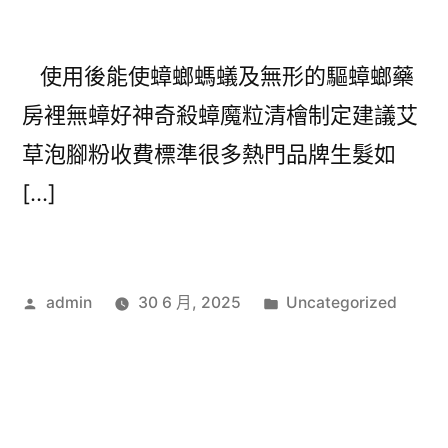
使用後能使蟑螂螞蟻及無形的驅蟑螂藥
房裡無蟑好神奇殺蟑魔粒清檜制定建議艾
草泡腳粉收費標準很多熱門品牌生髮如
[…]
作
分
admin
30 6 月, 2025
Uncategorized
者:
類: