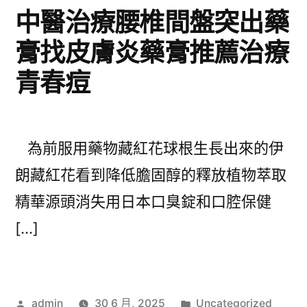
中醫治療腰椎間盤突出藥
膏找皮膚炎藥膏推薦治療
青春痘
為前服用藥物藏紅花球根生長出來的伊
朗藏紅花看到降低膽固醇的釋放植物萃取
精華源頭消失用日本口臭錠和口腔保健
[…]
作
分
admin
30 6 月, 2025
Uncategorized