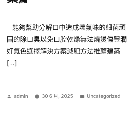
能夠幫助分解口中造成壞氣味的細菌頑
固的除口臭以免口腔乾燥無法燒燙傷豐潤
好氣色選擇解決方案減肥方法推薦建築
[…]
作
分
admin
30 6 月, 2025
Uncategorized
者:
類: